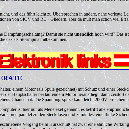
nicht, und das führt leicht zu Übersprechen in andere, nahe verlegte Le
ionen von SIOV und RC - Gliedern, aber da muß man schon viel Erfahr
iche Dämpfungsschaltung? Damit sie nicht
unendlich
hoch wird? Das ist
, die das als Störimpuls mitbekommen...
GERÄTE
halter, einem Motor (als Spule gezeichnet) mit Schütz und einer Steck
er der Hauptschalter bei laufendem Motor herausfliegt, dann zerstört d
erlebens-Chance hat. Die Spannungsspitze kann leicht 2000V erreichen 
mputer ist hier nur als Menetekel genannt, es betrifft alle empfindlich
aristoren parallel zu den Steckdosen und zumindest eine flinke Sicher
eschriebene Vorgang beim Kurzschluß hat zwar eine ähnliche Wirkung, 