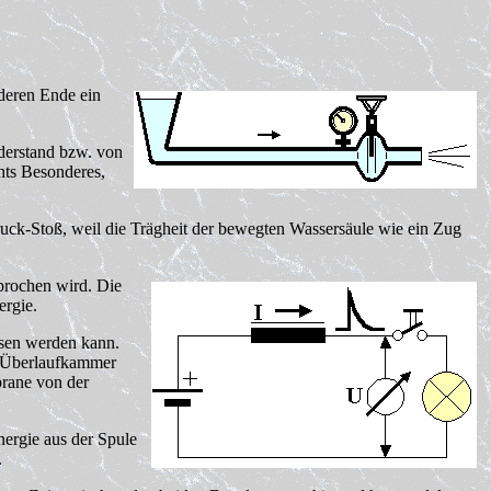
 deren Ende ein
derstand bzw. von
chts Besonderes,
ruck-Stoß, weil die Trägheit der bewegten Wassersäule wie ein Zug
rbrochen wird. Die
ergie.
ssen werden kann.
ne Überlaufkammer
brane von der
ergie aus der Spule
.