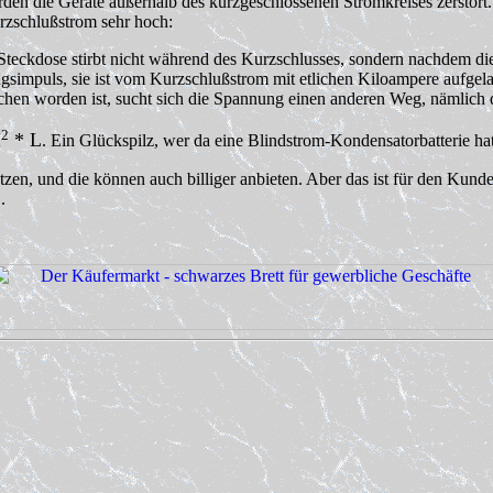
en die Geräte außerhalb des kurzgeschlossenen Stromkreises zerstört. Es
rzschlußstrom sehr hoch:
Steckdose stirbt nicht während des Kurzschlusses, sondern nachdem die 
simpuls, sie ist vom Kurzschlußstrom mit etlichen Kiloampere aufgel
ochen worden ist, sucht sich die Spannung einen anderen Weg, nämlich 
2
I
* L
. Ein Glückspilz, wer da eine Blindstrom-Kondensatorbatterie ha
nsetzen, und die können auch billiger anbieten. Aber das ist für den Ku
.