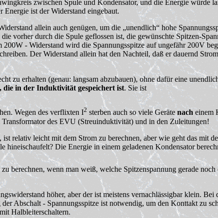
chwingkreis zwischen Spule und Kondensator, und die Energie würde l
 Energie ist der Widerstand eingebaut.
 Widerstand allein auch genügen, um die „unendlich“ hohe Spannungss
, die vorher durch die Spule geflossen ist, die gewünschte Spitzen-Spa
m 200
W
- Widerstand wird die Spannungsspitze auf ungefähr 200V beg
hreiben. Der Widerstand allein hat den Nachteil, daß er dauernd Stro
frecht zu erhalten (genau: langsam abzubauen), ohne dafür eine unendl
 die in der Induktivität gespeichert ist
. Sie ist
2
hen. Wegen des verflixten I
sterben auch so viele Geräte
nach
einem K
Im Transformator des EVU (Streuinduktivität) und in den Zuleitungen!
st relativ leicht mit dem Strom zu berechnen, aber wie geht das mit d
e hineischaufelt? Die Energie in einem geladenen Kondensator berechn
 zu berechnen, wenn man weiß, welche Spitzenspannung gerade noch erlau
swiderstand höher, aber der ist meistens vernachlässigbar klein. Bei 
der Abschalt - Spannungsspitze ist notwendig, um den Konttakt zu sch
mit Halbleiterschaltern.