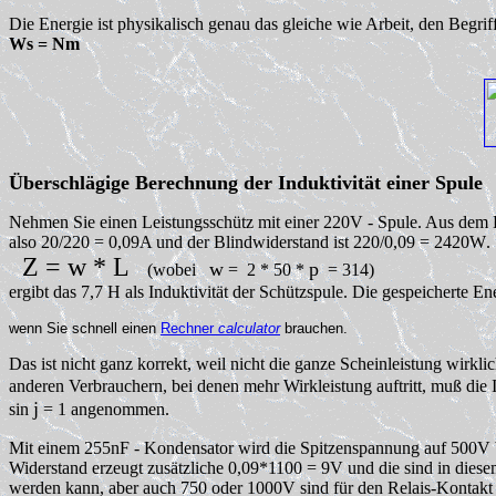
Die Energie ist physikalisch genau das gleiche wie Arbeit, den Begri
Ws = Nm
Überschlägige Berechnung der Induktivität einer Spule
Nehmen Sie einen Leistungsschütz mit einer 220V - Spule. Aus dem Da
also 20/220 = 0,09A und der Blindwiderstand ist 220/0,09 = 2420
W
.
Z =
w
* L
w
p
(wobei
= 2 * 50 *
= 314)
ergibt das 7,7 H als Induktivität der Schützspule. Die gespeicherte 
wenn Sie schnell einen
Rechner
calculator
brauchen.
Das ist nicht ganz korrekt, weil nicht die ganze Scheinleistung wirklic
anderen Verbrauchern, bei denen mehr Wirkleistung auftritt, muß die 
j
sin
= 1 angenommen.
Mit einem 255nF - Kondensator wird die Spitzenspannung auf 500V b
Widerstand erzeugt zusätzliche 0,09*1100 = 9V und die sind in dies
werden kann, aber auch 750 oder 1000V sind für den Relais-Kontakt