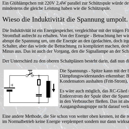
Ein Glühlämpchen mit 220V 2,4W parallel zur Schützspule würde den 
mindestens die gleiche Leistung haben wie die Schützspule.
Wieso die Induktivität die Spannung umpolt.
Die Induktivität ist ein Energiespeicher, vergleichbar mit der trägen
Stromfluß aufrecht zu erhalten. Von der Energie - Betrachtung her wir
abrupt die Spannung um, um die Energie an den (gedachten, doch ir
Schalter, aber das würde die Betrachtung zu kompliziert machen, des
Minus aus. Das ist auch der Vorgang, den die Signallampe an der Schü
Der Unterschied zu den oberen Schaltplänen besteht darin, daß nun di
Die Spannungs - Spitze kann mit der 
Dämpfungswiderstandes erkennbar: Be
Kondensators aushalten (Fritt-Strom)
Es wäre auch möglich, das RC-Glied ü
Entleerstrom der Spule über die Span
in den Verbraucher fließen. Das ist a
Ausgangsbaugruppe nicht darauf verlas
Eine andere Methode, die Sie schon von weiter oben kennen, ist die
im Normalbetrieb keine Energie verplempert sondern nur dann wirks