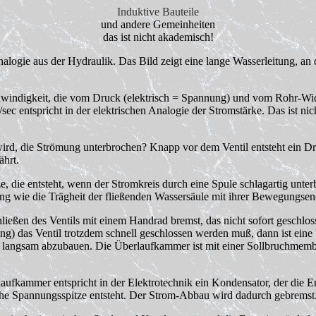
Induktive Bauteile
und andere Gemeinheiten
das ist nicht akademisch!
nalogie aus der Hydraulik. Das Bild zeigt eine lange Wasserleitung, an
hwindigkeit, die vom Druck (elektrisch = Spannung) und vom Rohr-Wi
sec entspricht in der elektrischen Analogie der Stromstärke. Das ist ni
wird, die Strömung unterbrochen? Knapp vor dem Ventil entsteht ein D
ährt.
e, die entsteht, wenn der Stromkreis durch eine Spule schlagartig unte
kung wie die Trägheit der fließenden Wassersäule mit ihrer Bewegungsen
hließen des Ventils mit einem Handrad bremst, das nicht sofort geschlo
ung) das Ventil trotzdem schnell geschlossen werden muß, dann ist ei
ie langsam abzubauen. Die Überlaufkammer ist mit einer Sollbruchmem
fkammer entspricht in der Elektrotechnik ein Kondensator, der die En
he Spannungsspitze entsteht. Der Strom-Abbau wird dadurch gebremst