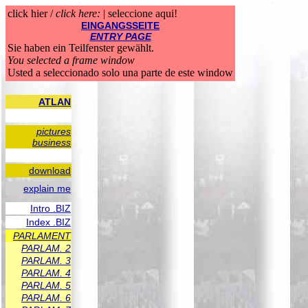
click hier /
click here:
| seleccione aqui!
EINGANGSSEITE
ENTRY PAGE
Sie haben ein Teilfenster gewählt.
You selected a frame window
Usted a seleccionado solo una parte de este window
ATLAN
pictures
business
download
explain me
Intro .BIZ
Index .BIZ
PARLAMENT
PARLAM. 2
PARLAM. 3
PARLAM. 4
PARLAM. 5
PARLAM. 6