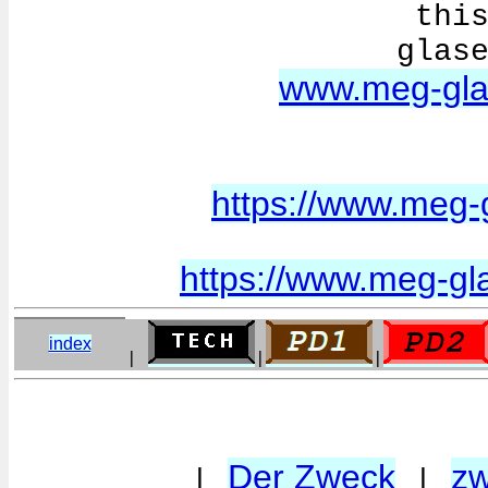
thi
glas
www.meg-gla
https://www.meg-
https://www.meg-gla
index
|
|
|
Der Zweck
zw
|
|