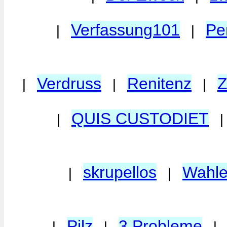
Verfassung101
Pe
|
|
Verdruss
Renitenz
Z
|
|
|
QUIS CUSTODIET
|
skrupellos
Wahle
|
|
Pilz
3 Probleme