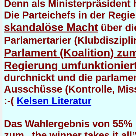
Denn als Ministerpräsident 
Die Parteichefs in der Regi
skandalöse Macht
über di
Parlamertarier (Klubdiszipli
Parlament (Koalition) zu
Regierung umfunktionier
durchnickt und die parlame
Ausschüsse (Kontrolle, Mis
:-(
Kelsen Literatur
Das Wahlergebnis von 55% K
zum „the winner takes it all